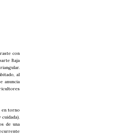
traste con
parte Baja
riangular.
bitado, al
e anuncia
ricultores
s en torno
 cuidada).
tos de una
recurrente