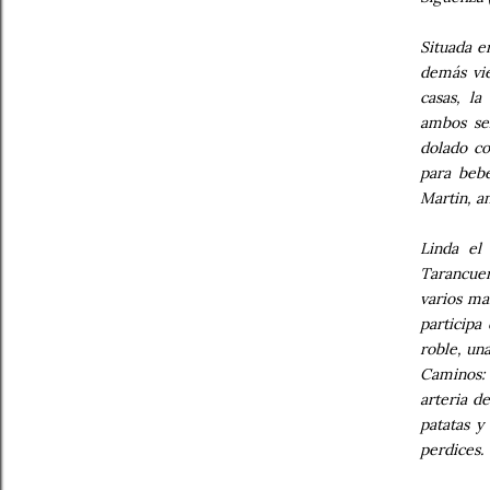
Situada en
demás vie
casas, la
ambos sex
dolado co
para bebe
Martin, a
Linda el
Tarancueñ
varios ma
participa
roble, un
Caminos: 
arteria d
patatas y
perdices.