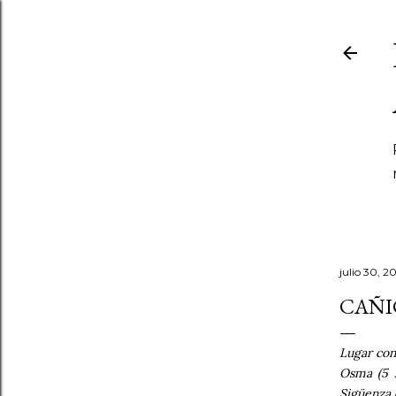
julio 30, 2
CAÑI
Lugar con 
Osma (5 l
Sigüenza (