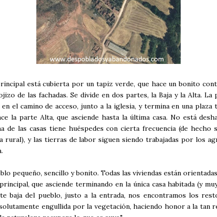
principal está cubierta por un tapiz verde, que hace un bonito con
ojizo de las fachadas. Se divide en dos partes, la Baja y la Alta. La 
en el camino de acceso, junto a la iglesia, y termina en una plaza t
ace la parte Alta, que asciende hasta la última casa. No está desha
 de las casas tiene huéspedes con cierta frecuencia (de hecho s
 rural), y las tierras de labor siguen siendo trabajadas por los ag
a.
blo pequeño, sencillo y bonito. Todas las viviendas están orientada
e principal, que asciende terminando en la única casa habitada (y muy
te baja del pueblo, justo a la entrada, nos encontramos los res
bsolutamente engullida por la vegetación, haciendo honor a la tan 