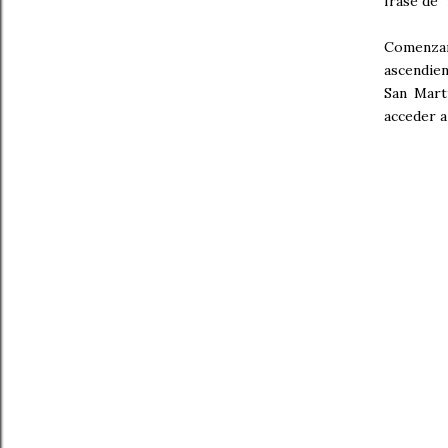
frase de 
Comenzare
ascendien
San Mart
acceder a 