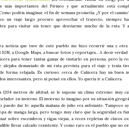
as más importantes del Pirineo y que actualmente está comp
 Como podéis imaginar, el fin de semana prometía. ¿Y por el camin
izo un viaje largo procuro aprovechar el trayecto, siempre ha
tes para visitar sin tener que desviarme mucho de la ruta. Y al
ra noticia que tuve de este pueblo me hizo recurrir una y otra 
 IGN, a Google Maps, a buscar fotos y reportajes... A decir verdad
icera para tener tantas ganas de visitarlo en persona, pero la re
 alejaba demasiado de mi ruta prevista para el viaje y tenía ti
o de forma relajada. Es curioso: cerca de Cañicera hay un buen 
os interesantes, pero ni pensé en ellos. Yo quería ir a Cañicera.
a 1204 metros de altitud, se le supone un clima extremo: muy ca
helador en invierno. El invierno lo imagino por su situación geográ
o puedo dar fe: aquella mañana de julio era asfixiante. Tampoco ay
opa de manga larga, pero tengo muy claro que la seguridad es fu
nar sobre escombros y vigas viejas, a veces repletas de clavos ox
dible llevar calzado resistente. Y como raro es el pueblo que no e