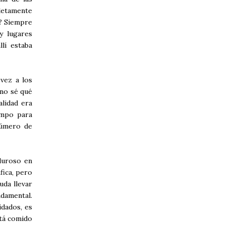
letamente
o? Siempre
y lugares
lí estaba
vez a los
 no sé qué
alidad era
empo para
número de
luroso en
fica, pero
uda llevar
ndamental.
idados, es
stá comido