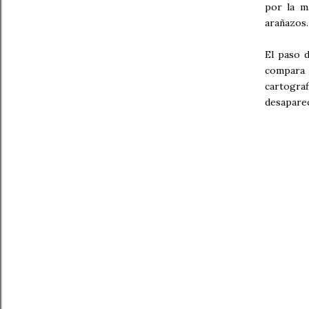
por la m
arañazos.
El paso d
compara 
cartogra
desaparec