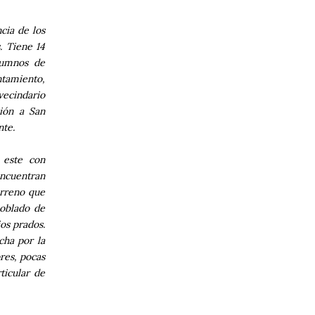
cia de los
. Tiene 14
alumnos de
ntamiento,
vecindario
ión a San
nte.
 este con
encuentran
erreno que
oblado de
os prados.
cha por la
res, pocas
ticular de