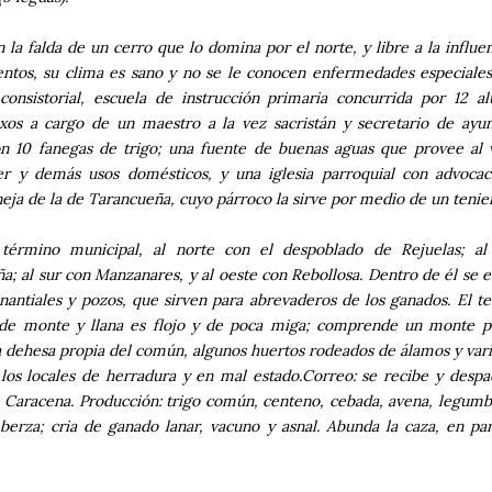
 la falda de un cerro que lo domina por el norte, y libre a la influen
ntos, su clima es sano y no se le conocen enfermedades especiales
 consistorial, escuela de instrucción primaria concurrida por 12 
os a cargo de un maestro a la vez sacristán y secretario de ayu
n 10 fanegas de trigo; una fuente de buenas aguas que provee al 
r y demás usos domésticos, y una iglesia parroquial con advocac
neja de la de Tarancueña, cuyo párroco la sirve por medio de un tenie
 término municipal, al norte con el despoblado de Rejuelas; al
a; al sur con Manzanares, y al oeste con Rebollosa. Dentro de él se 
nantiales y pozos, que sirven para abrevaderos de los ganados. El t
 de monte y llana es flojo y de poca miga; comprende un monte p
a dehesa propia del común, algunos huertos rodeados de álamos y vari
los locales de herradura y en mal estado.Correo: se recibe y despa
e Caracena. Producción: trigo común, centeno, cebada, avena, legumb
 berza; cria de ganado lanar, vacuno y asnal. Abunda la caza, en par