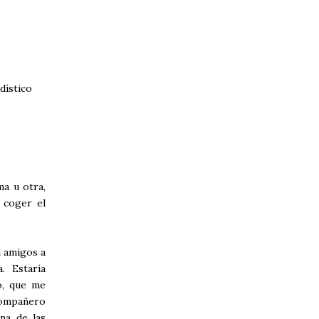
dístico
ma u otra,
 coger el
n amigos a
. Estaría
o, que me
compañero
na de las