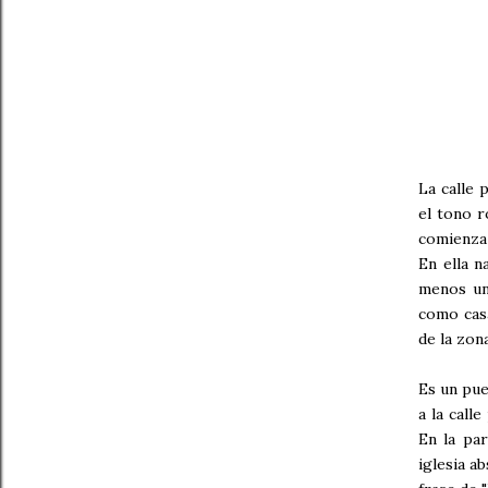
La calle 
el tono r
comienza 
En ella n
menos una
como casa
de la zon
Es un pue
a la call
En la par
iglesia a