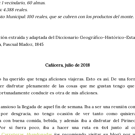
 1 vecindario, 60 almas.
: 4.388 reales.
to Municipal: 100 reales, que se cubren con los productos del monte.
ión extraída y adaptada del Diccionario Geográfico-Histórico-Esta
, Pascual Madoz, 1845
Cañicera, julio de 2018
o ha querido que tenga aficiones viajeras. Esto es así. De una for
er disfrutar plenamente de las cosas que me gustan tengo que
ortunadamente conducir es otra de mis aficiones.
ansioso la llegada de aquel fin de semana. Iba a ser una reunión co
 por desgracia, no tengo ocasión de ver tanto como quisiera
a con buena comida, bebida, y además iba a disfrutar del Pirine
 Por si fuera poco, iba a hacer una ruta en 4x4 junto al 
o
Carreteras Abandonadas
(os recomiendo visitar su blog) por u