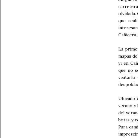
carreter
olvidada.
que real
interesan
Cañicera.
La prime
mapas del
vi en Cañ
que no se
visitarl
despoblad
Ubicado 
verano y 
del veran
botas y r
Para cami
imprescin