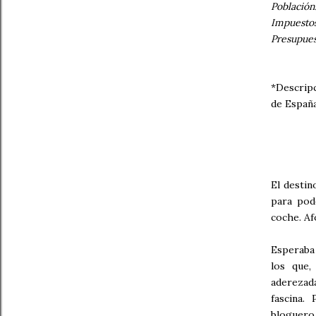
Población:
Impuestos
Presupues
*Descripc
de España
El destin
para pod
coche. Af
Esperaba 
los que,
aderezad
fascina.
bloguer